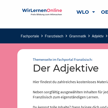
WLO
OE
Fachportale
chevron_right
Französisch
chevron_right
Grammatik
chevron_right
Adjektiv
chevron_ri
Themenseite im Fachportal Französisch:
der Adjektive
Hier findest du zahlreiches kostenloses Materi
Neben sorgfältig ausgewählten Inhalten für jed
Französisch zum eigenständigen Lernen.
Du kennst tolle Inhalte? Dann bringe dich und 