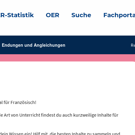
R-Statistik
OER
Suche
Fachporta
ght
Endungen und Angleichungen
Re
al für Französisch!
e Art von Unterricht findest du auch kurzweilige Inhalte für
dein Wissen ein! Hilf mit, die besten Inhalte zu sammeln und