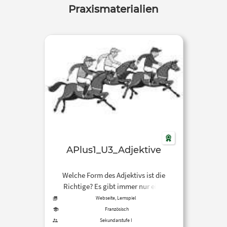
Praxismaterialien
APlus1_U3_Adjektive
Welche Form des Adjektivs ist die
Richtige? Es gibt immer nur eine
Lösung.
Webseite, Lernspiel
Französisch
Sekundarstufe I