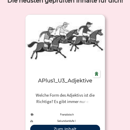
Die neusten geprüften Inhalte für dich!
APlus1_U3_Adjektive
Welche Form des Adjektivs ist die
Richtige? Es gibt immer nur eine
Lösung.
Französisch
Sekundarstufe I
Zum Inhalt