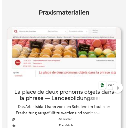
Praxismaterialien
OER
La place de deux pronoms objets dans
la phrase — Landesbildungsserver
Baden-Württemberg
Das Arbeitsblatt kann von den Schülern im Laufe der
Erarbeitung ausgefüllt zu werden und somit sowohl als
Ergebnissicherung als auch als Übungsblatt zu dienen.
Arbeitsblatt
Französisch