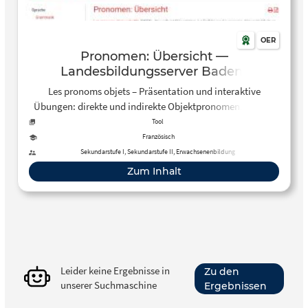
OER
Pronomen: Übersicht —
Landesbildungsserver Baden-
Württemberg
Les pronoms objets – Präsentation und interaktive
Übungen: direkte und indirekte Objektpronomen, direkte
Objektpronomen und passé composé, Syntax bei zwei
Tool
Objektpronomen, gemischte Übungen.
Französisch
Sekundarstufe I, Sekundarstufe II, Erwachsenenbildung
Zum Inhalt
Leider keine Ergebnisse in
Zu den
unserer Suchmaschine
Ergebnissen