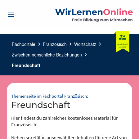
Fachportale
chevron_right
Französisch
chevron_right
Wortschatz
chevron_right
Zwischenmenschliche Beziehungen
chevron_right
Freundschaft
Themenseite im Fachportal Französisch:
Freundschaft
Hier findest du zahlreiches kostenloses Material für
Französisch!
Neben sorgfältig ausgewählten Inhalten für jede Art von