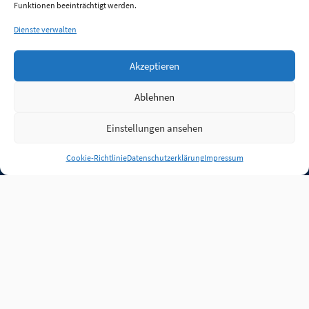
Funktionen beeinträchtigt werden.
Dienste verwalten
Akzeptieren
Ablehnen
Einstellungen ansehen
Anmelden
Cookie-Richtlinie
Datenschutzerklärung
Impressum
Jobs
Partner
FAQ
Quellen
Qualitätssicherung
WLO Beirat
Kontakt
Impressum
Datenschutz
Plug-in
Cookie-Richtlinie (EU)
Unsere Inhalte stehen