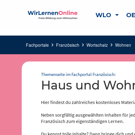
WLO
OE
Fachportale
chevron_right
Französisch
chevron_right
Wortschatz
chevron_right
Wohnen
chev
Themenseite im Fachportal Französisch:
Haus und Wo
Hier findest du zahlreiches kostenloses Materi
Neben sorgfältig ausgewählten Inhalten für jed
Französisch zum eigenständigen Lernen.
Du kennst tolle Inhalte? Dann bringe dich und 