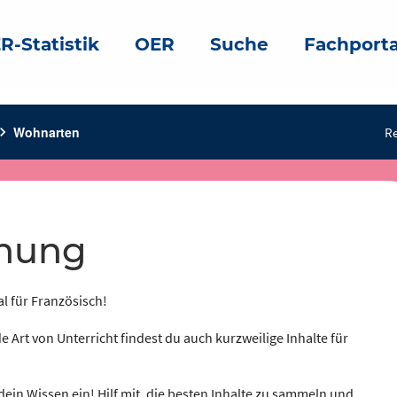
R-Statistik
OER
Suche
Fachporta
ron_right
Wohnarten
Re
hnung
al für Französisch!
e Art von Unterricht findest du auch kurzweilige Inhalte für
dein Wissen ein! Hilf mit, die besten Inhalte zu sammeln und