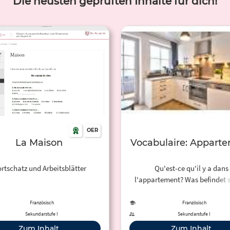
Die neusten geprüften Inhalte für dich!
OER
La Maison
Vocabulaire: Appart
rtschatz und Arbeitsblätter
Qu'est-ce qu'il y a dans
l'appartement? Was befindet s
der Wohnung? Verbinde die Bil
den Wörtern.
Französisch
Französisch
Sekundarstufe I
Sekundarstufe I
Zum Inhalt
Zum Inhalt