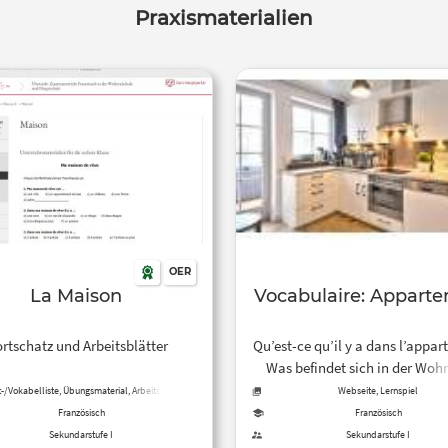
Praxismaterialien
OER
La Maison
Vocabulaire: Appart
rtschatz und Arbeitsblätter
Qu’est-ce qu’il y a dans l’appa
Was befindet sich in der Woh
Verbinde die Bilder mit den Wö
-/Vokabelliste, Übungsmaterial, Arbeitsblatt
Webseite, Lernspiel
Französisch
Französisch
Sekundarstufe I
Sekundarstufe I