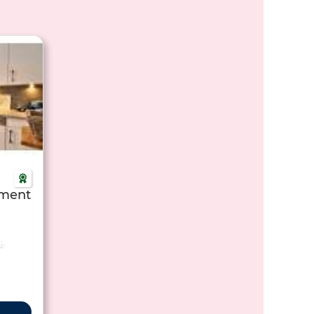
ement
ich in
der mit