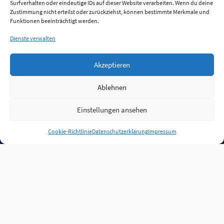
Surfverhalten oder eindeutige IDs auf dieser Website verarbeiten. Wenn du deine
Zustimmung nicht erteilst oder zurückziehst, können bestimmte Merkmale und
Funktionen beeinträchtigt werden.
Dienste verwalten
Akzeptieren
Ablehnen
Einstellungen ansehen
Anmelden
Cookie-Richtlinie
Datenschutzerklärung
Impressum
Jobs
Partner
FAQ
Quellen
Qualitätssicherung
WLO Beirat
Kontakt
Impressum
Datenschutz
Plug-in
Cookie-Richtlinie (EU)