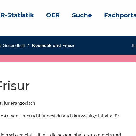
R-Statistik
OER
Suche
Fachporta
d Gesundheit
chevron_right
Kosmetik und Frisur
Re
risur
al für Französisch!
e Art von Unterricht findest du auch kurzweilige Inhalte für
dein Wissen ein! Hilf mit, die besten Inhalte zu sammeln und