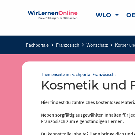
WLO
OE
Fachportale
chevron_right
Französisch
chevron_right
Wortschatz
chevron_right
Körper un
Themenseite im Fachportal Französisch:
Kosmetik und F
Hier findest du zahlreiches kostenloses Materi
Neben sorgfältig ausgewählten Inhalten für jed
Französisch zum eigenständigen Lernen.
Du kennst tolle Inhalte? Dann bringe dich und 