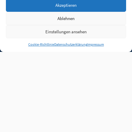
Akzeptieren
Ablehnen
Einstellungen ansehen
Anmelden
Cookie-Richtlinie
Datenschutzerklärung
Impressum
Jobs
Partner
FAQ
Quellen
Qualitätssicherung
WLO Beirat
Kontakt
Impressum
Datenschutz
Plug-in
Cookie-Richtlinie (EU)
Unsere Inhalte stehen
unter der Lizenz
CC BY
4.0
.
Für Inhalte von Partnern
achten Sie bitte auf die