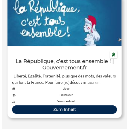
La République, c’est tous ensemble ! |
Gouvernement.fr
Liberté, Egalité, Fraternité, plus que des mots, des valeurs
qui font la France. Pour faire (re)découvrir aux enfants, aux
jeunes et aux moins jeunes le sens de notre devise
Video
nationale, le Gouvernement lance une campagne sur les
Französisch
valeurs républicaines.
Sekundarstufe I
Zum Inhalt