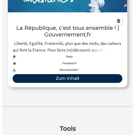
La République, c’est tous ensemble ! |
Gouvernement.fr
Liberté, Egalité, Fraternité, plus que des mots, des valeurs
qui font la France. Pour faire (re)découvrir aux enfants, aux
jeunes et aux moins jeunes le sens de notre devise
Video
nationale, le Gouvernement lance une campagne sur les
Französisch
valeurs républicaines.
Sekundarstufe I
Zum Inhalt
Tools