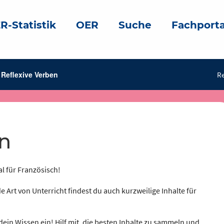
R-Statistik
OER
Suche
Fachporta
Reflexive Verben
Re
en
al für Französisch!
e Art von Unterricht findest du auch kurzweilige Inhalte für
dein Wissen ein! Hilf mit, die besten Inhalte zu sammeln und