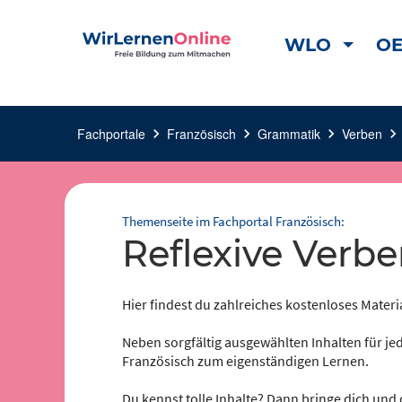
WLO
OE
Fachportale
chevron_right
Französisch
chevron_right
Grammatik
chevron_right
Verben
chevron_right
Themenseite im Fachportal Französisch:
Reflexive Verb
Hier findest du zahlreiches kostenloses Materi
Neben sorgfältig ausgewählten Inhalten für jed
Französisch zum eigenständigen Lernen.
Du kennst tolle Inhalte? Dann bringe dich und 