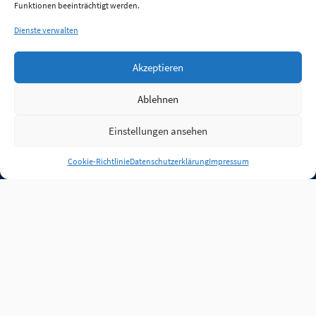
Funktionen beeinträchtigt werden.
Dienste verwalten
Akzeptieren
Ablehnen
Einstellungen ansehen
Anmelden
Cookie-Richtlinie
Datenschutzerklärung
Impressum
Jobs
Partner
FAQ
Quellen
Qualitätssicherung
WLO Beirat
Kontakt
Impressum
Datenschutz
Plug-in
Cookie-Richtlinie (EU)
Unsere Inhalte stehen