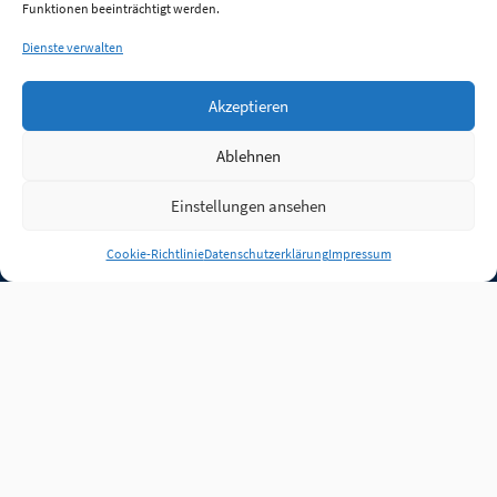
Funktionen beeinträchtigt werden.
Dienste verwalten
Akzeptieren
Ablehnen
Einstellungen ansehen
Anmelden
Cookie-Richtlinie
Datenschutzerklärung
Impressum
Jobs
Partner
FAQ
Quellen
Qualitätssicherung
WLO Beirat
Kontakt
Impressum
Datenschutz
Plug-in
Cookie-Richtlinie (EU)
Unsere Inhalte stehen