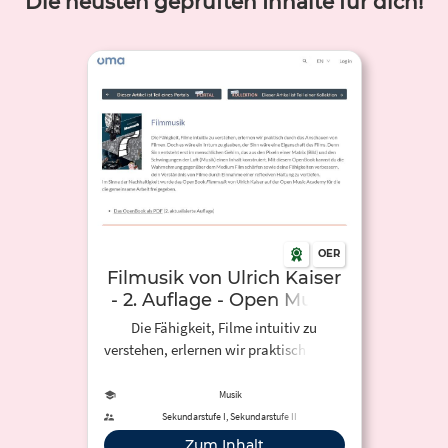
Die neusten geprüften Inhalte für dich!
OER
Filmusik von Ulrich Kaiser
- 2. Auflage - Open Music
Academy
Die Fähigkeit, Filme intuitiv zu
verstehen, erlernen wir praktisch durch
das Anschauen von Filmen. Doch es
wäre ein Irrtum zu glauben, der Sinn
Musik
wäre eine Eigenschaft des Films. Denn
Sekundarstufe I, Sekundarstufe II
Sinn entsteht erst im menschlichen
Zum Inhalt