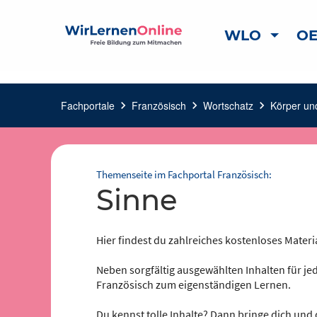
WLO
OE
Fachportale
chevron_right
Französisch
chevron_right
Wortschatz
chevron_right
Körper un
Themenseite im Fachportal Französisch:
Sinne
Hier findest du zahlreiches kostenloses Materi
Neben sorgfältig ausgewählten Inhalten für jed
Französisch zum eigenständigen Lernen.
Du kennst tolle Inhalte? Dann bringe dich und 