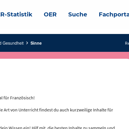
R-Statistik
OER
Suche
Fachporta
d Gesundheit
chevron_right
Sinne
Re
al für Französisch!
e Art von Unterricht findest du auch kurzweilige Inhalte für
dein Wissen ein! Hilf mit, die besten Inhalte zu sammeln und