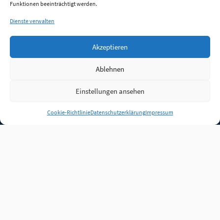
Funktionen beeinträchtigt werden.
Dienste verwalten
Akzeptieren
Ablehnen
Einstellungen ansehen
Anmelden
Cookie-Richtlinie
Datenschutzerklärung
Impressum
Jobs
Partner
FAQ
Quellen
Qualitätssicherung
WLO Beirat
Kontakt
Impressum
Datenschutz
Plug-in
Cookie-Richtlinie (EU)
Unsere Inhalte stehen