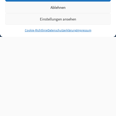
Ablehnen
Einstellungen ansehen
Anmelden
Cookie-Richtlinie
Datenschutzerklärung
Impressum
Jobs
Partner
FAQ
Quellen
Qualitätssicherung
WLO Beirat
Kontakt
Impressum
Datenschutz
Plug-in
Cookie-Richtlinie (EU)
Unsere Inhalte stehen
unter der Lizenz
CC BY
4.0
.
Für Inhalte von Partnern
achten Sie bitte auf die
Lizenzbedingungen der
verlinkten Webseiten.