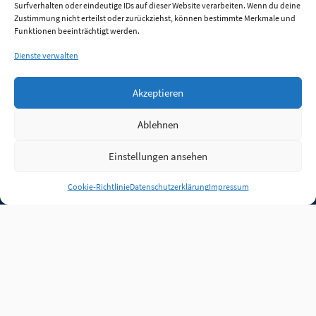
Surfverhalten oder eindeutige IDs auf dieser Website verarbeiten. Wenn du deine
Zustimmung nicht erteilst oder zurückziehst, können bestimmte Merkmale und
Funktionen beeinträchtigt werden.
Dienste verwalten
Akzeptieren
Ablehnen
Einstellungen ansehen
Anmelden
Cookie-Richtlinie
Datenschutzerklärung
Impressum
Jobs
Partner
FAQ
Quellen
Qualitätssicherung
WLO Beirat
Kontakt
Impressum
Datenschutz
Plug-in
Cookie-Richtlinie (EU)