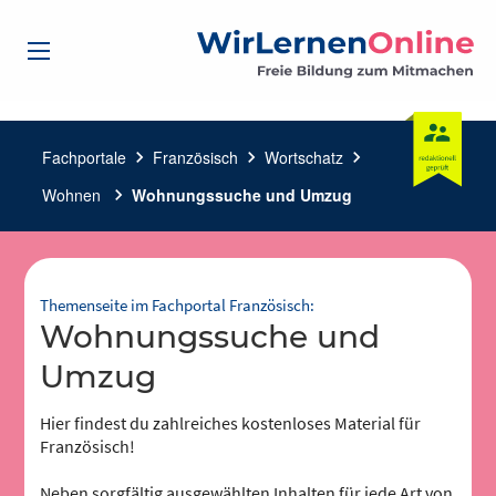
Fachportale
chevron_right
Französisch
chevron_right
Wortschatz
chevron_right
Wohnen
chevron_right
Wohnungssuche und Umzug
Themenseite im Fachportal Französisch:
Wohnungssuche und
Umzug
Hier findest du zahlreiches kostenloses Material für
Französisch!
Neben sorgfältig ausgewählten Inhalten für jede Art von