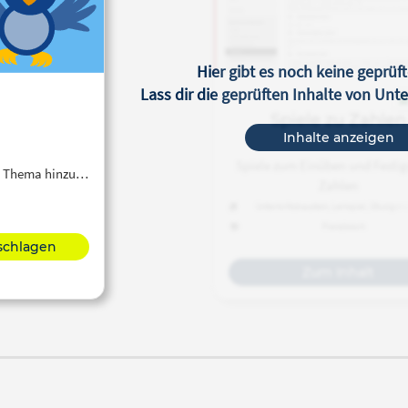
Hier gibt es noch keine geprüft
Lass dir die geprüften Inhalte von Un
Spiele zu Zahlen
Inhalte anzeigen
Spiele zum Einüben und Festig
em Thema hinzu…
Zahlen
Unterrichtsbaustein, Lernspiel, Übungsmat
Unterrichtsidee
Französisch
rschlagen
Zum Inhalt