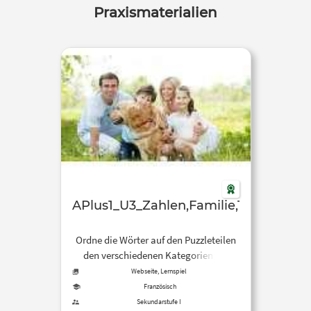
Praxismaterialien
APlus1_U3_Zahlen,Familie,Tiere
Ordne die Wörter auf den Puzzleteilen
den verschiedenen Kategorien zu.
Klicke zuerst auf die Kategorie und
Webseite, Lernspiel
anschließend auf ein Puzzleteil.
Französisch
Sekundarstufe I