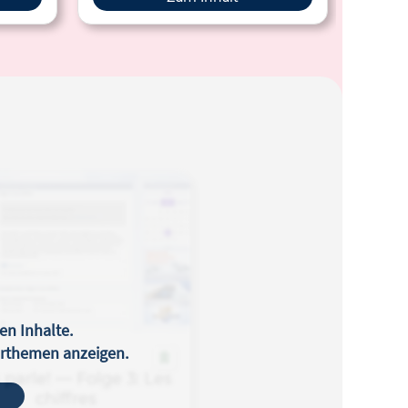
en Inhalte.
terthemen anzeigen.
 parle! — Folge 3: Les
chiffres