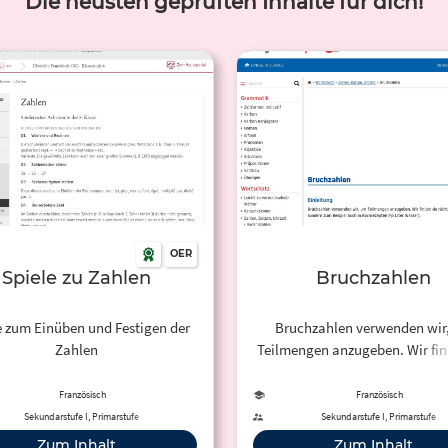
Die neusten geprüften Inhalte für dich!
OER
Spiele zu Zahlen
Bruchzahlen
e zum Einüben und Festigen der
Bruchzahlen verwenden wir
Zahlen
Teilmengen anzugeben. Wir fin
nicht nur in der Mathematik, 
zum Beispiel auch in Kochrez
Französisch
Französisch
Sekundarstufe I, Primarstufe
Sekundarstufe I, Primarstufe
Zum Inhalt
Zum Inhalt