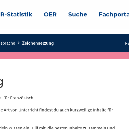
R-Statistik
OER
Suche
Fachporta
ssprache
chevron_right
Zeichensetzung
Re
g
al für Französisch!
e Art von Unterricht findest du auch kurzweilige Inhalte für
dein Wissen ein! Hilf mit, die besten Inhalte zu sammeln und