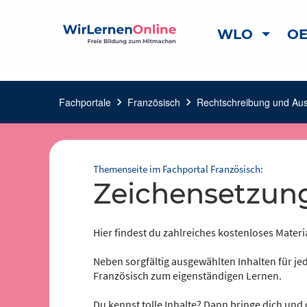
WLO
OE
Fachportale
chevron_right
Französisch
chevron_right
Rechtschreibung und Au
Themenseite im Fachportal Französisch:
Zeichensetzun
Hier findest du zahlreiches kostenloses Materi
Neben sorgfältig ausgewählten Inhalten für jed
Französisch zum eigenständigen Lernen.
Du kennst tolle Inhalte? Dann bringe dich und 