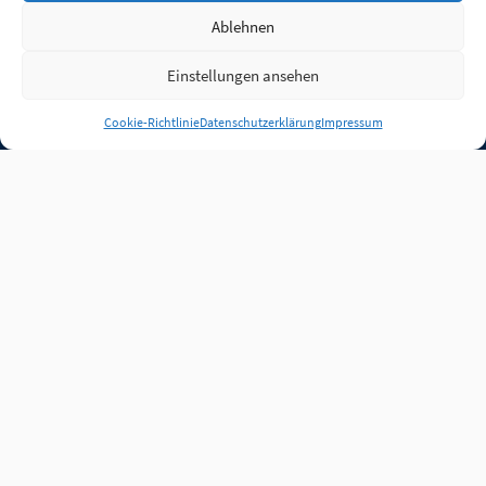
Ablehnen
Einstellungen ansehen
Anmelden
Cookie-Richtlinie
Datenschutzerklärung
Impressum
Jobs
Partner
FAQ
Quellen
Qualitätssicherung
WLO Beirat
Kontakt
Impressum
Datenschutz
Plug-in
Cookie-Richtlinie (EU)
Unsere Inhalte stehen
unter der Lizenz
CC BY
4.0
.
Für Inhalte von Partnern
achten Sie bitte auf die
Lizenzbedingungen der
verlinkten Webseiten.