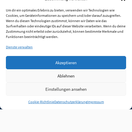
Um dir ein optimales Erlebnis zu bieten, verwenden wir Technologien wie
Cookies, um Geräteinformationen zu speichern und/oder darauf zuzugreifen.
Wenn du diesen Technologien zustimmst, können wir Daten wie das
Surfverhalten oder eindeutige IDs auf dieser Website verarbeiten. Wenn du deine
Zustimmung nicht erteilst oder zurückziehst, können bestimmte Merkmale und
Funktionen beeinträchtigt werden.
Dienste verwalten
Akzeptieren
Ablehnen
Einstellungen ansehen
Anmelden
Cookie-Richtlinie
Datenschutzerklärung
Impressum
Jobs
Partner
FAQ
Quellen
Qualitätssicherung
WLO Beirat
Kontakt
Impressum
Datenschutz
Plug-in