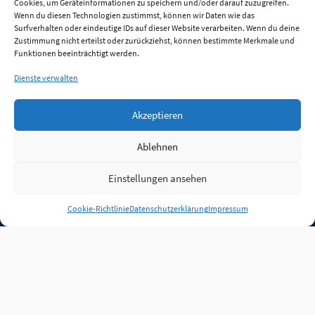
Cookies, um Geräteinformationen zu speichern und/oder darauf zuzugreifen.
Wenn du diesen Technologien zustimmst, können wir Daten wie das
Surfverhalten oder eindeutige IDs auf dieser Website verarbeiten. Wenn du deine
Zustimmung nicht erteilst oder zurückziehst, können bestimmte Merkmale und
Funktionen beeinträchtigt werden.
Dienste verwalten
Akzeptieren
Ablehnen
Einstellungen ansehen
Anmelden
Cookie-Richtlinie
Datenschutzerklärung
Impressum
Jobs
Partner
FAQ
Quellen
Qualitätssicherung
WLO Beirat
Kontakt
Impressum
Datenschutz
Plug-in
Cookie-Richtlinie (EU)