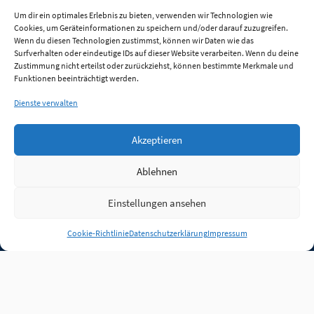
Um dir ein optimales Erlebnis zu bieten, verwenden wir Technologien wie
Cookies, um Geräteinformationen zu speichern und/oder darauf zuzugreifen.
Wenn du diesen Technologien zustimmst, können wir Daten wie das
Surfverhalten oder eindeutige IDs auf dieser Website verarbeiten. Wenn du deine
Zustimmung nicht erteilst oder zurückziehst, können bestimmte Merkmale und
Funktionen beeinträchtigt werden.
Dienste verwalten
Akzeptieren
Ablehnen
Einstellungen ansehen
Anmelden
Cookie-Richtlinie
Datenschutzerklärung
Impressum
Jobs
Partner
FAQ
Quellen
Qualitätssicherung
WLO Beirat
Kontakt
Impressum
Datenschutz
Plug-in