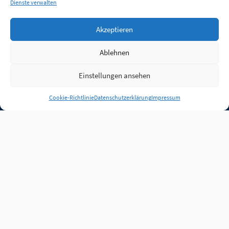
Dienste verwalten
Akzeptieren
Ablehnen
Einstellungen ansehen
Anmelden
Cookie-Richtlinie
Datenschutzerklärung
Impressum
Jobs
Partner
FAQ
Quellen
Qualitätssicherung
WLO Beirat
Kontakt
Impressum
Datenschutz
Plug-in
Cookie-Richtlinie (EU)
Unsere Inhalte stehen
unter der Lizenz
CC BY
4.0
.