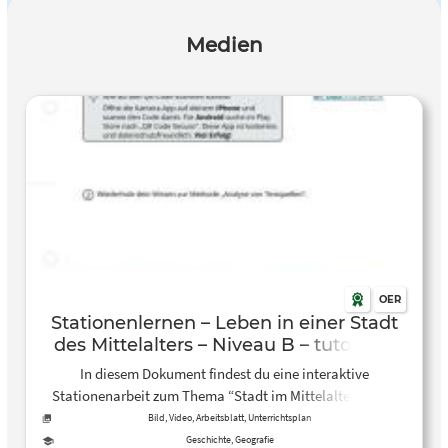
Medien
OER
Stationenlernen – Leben in einer Stadt
des Mittelalters – Niveau B – tutory.de
In diesem Dokument findest du eine interaktive
Stationenarbeit zum Thema “Stadt im Mittelalter”. Über
QR-Codes sind kleine Quizzes, Videos und Links
Bild, Video, Arbeitsblatt, Unterrichtsplan
eingebunden. In EInzel- und Partnerarbeit wird hier der
Geschichte, Geografie