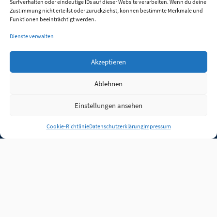
Surfverhalten oder eindeutige IDs auf dieser Website verarbeiten. Wenn du deine
Zustimmung nicht erteilst oder zurückziehst, können bestimmte Merkmale und
Funktionen beeinträchtigt werden.
Dienste verwalten
Akzeptieren
Ablehnen
Einstellungen ansehen
Anmelden
Cookie-Richtlinie
Datenschutzerklärung
Impressum
Jobs
Partner
FAQ
Quellen
Qualitätssicherung
WLO Beirat
Kontakt
Impressum
Datenschutz
Plug-in
Cookie-Richtlinie (EU)