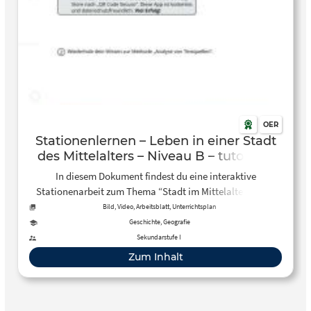
OER
Stationenlernen – Leben in einer Stadt
des Mittelalters – Niveau B – tutory.de
In diesem Dokument findest du eine interaktive
Stationenarbeit zum Thema “Stadt im Mittelalter”. Über
QR-Codes sind kleine Quizzes, Videos und Links
Bild, Video, Arbeitsblatt, Unterrichtsplan
eingebunden. In EInzel- und Partnerarbeit wird hier der
Geschichte, Geografie
Aufbau erarbeitet. In der zweiten Station geht es um die
Sekundarstufe I
Zünfte und zum Schluss um die Gesellschaft.
Zum Inhalt