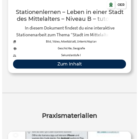
OER
Stationenlernen – Leben in einer Stadt
des Mittelalters – Niveau B – tutory.de
In diesem Dokument findest du eine interaktive
Stationenarbeit zum Thema “Stadt im Mittelalter”. Über
QR-Codes sind kleine Quizzes, Videos und Links
Bild, Video, Arbeitsblatt, Unterrichtsplan
eingebunden. In EInzel- und Partnerarbeit wird hier der
Geschichte, Geografie
Aufbau erarbeitet. In der zweiten Station geht es um die
Sekundarstufe I
Zünfte und zum Schluss um die Gesellschaft.
Zum Inhalt
Praxismaterialien