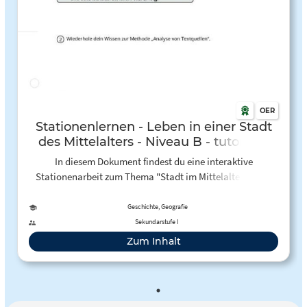
OER
Stationenlernen - Leben in einer Stadt
des Mittelalters - Niveau B - tutory.de
In diesem Dokument findest du eine interaktive
Stationenarbeit zum Thema "Stadt im Mittelalter". Über
QR-Codes sind kleine Quizzes, Videos und Links
eingebunden. In EInzel- und Partnerarbeit wird hier der
Geschichte, Geografie
Aufbau erarbeitet. In der zweiten Station geht es um die
Sekundarstufe I
Zünfte und zum Schluss um die Gesellschaft.
Zum Inhalt