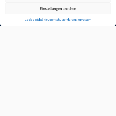
Einstellungen ansehen
Anmelden
Cookie-Richtlinie
Datenschutzerklärung
Impressum
Jobs
Partner
FAQ
Quellen
Qualitätssicherung
WLO Beirat
Kontakt
Impressum
Datenschutz
Plug-in
Cookie-Richtlinie (EU)
Unsere Inhalte stehen
unter der Lizenz
CC BY
4.0
.
Für Inhalte von Partnern
achten Sie bitte auf die
Lizenzbedingungen der
verlinkten Webseiten.