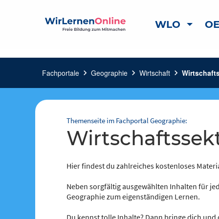
WLO
OE
Fachportale
chevron_right
Geographie
chevron_right
Wirtschaft
chevron_right
Wirtschaft
Themenseite im Fachportal Geographie:
Wirtschaftsse
Hier findest du zahlreiches kostenloses Materi
Neben sorgfältig ausgewählten Inhalten für jed
Geographie zum eigenständigen Lernen.
Du kennst tolle Inhalte? Dann bringe dich und 