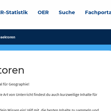
R-Statistik
OER
Suche
Fachporta
ssektoren
ktoren
al für Geographie!
e Art von Unterricht findest du auch kurzweilige Inhalte für
dein Wissen ein! Hilf mit, die besten Inhalte zu sammeln und