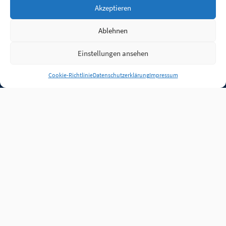
Akzeptieren
Ablehnen
Einstellungen ansehen
Anmelden
Cookie-Richtlinie
Datenschutzerklärung
Impressum
Jobs
Partner
FAQ
Quellen
Qualitätssicherung
WLO Beirat
Kontakt
Impressum
Datenschutz
Plug-in
Cookie-Richtlinie (EU)
Unsere Inhalte stehen
unter der Lizenz
CC BY
4.0
.
Für Inhalte von Partnern
achten Sie bitte auf die