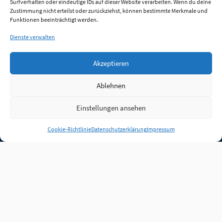
Surfverhalten oder eindeutige IDs auf dieser Website verarbeiten. Wenn du deine
Zustimmung nicht erteilst oder zurückziehst, können bestimmte Merkmale und
Funktionen beeinträchtigt werden.
Dienste verwalten
Akzeptieren
Ablehnen
Einstellungen ansehen
Anmelden
Cookie-Richtlinie
Datenschutzerklärung
Impressum
Jobs
Partner
FAQ
Quellen
Qualitätssicherung
WLO Beirat
Kontakt
Impressum
Datenschutz
Plug-in
Cookie-Richtlinie (EU)