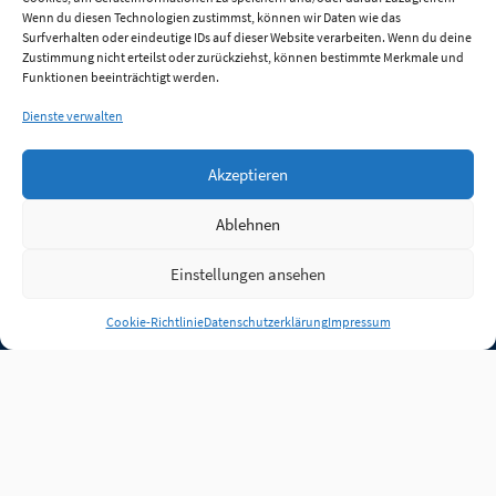
Wenn du diesen Technologien zustimmst, können wir Daten wie das
Surfverhalten oder eindeutige IDs auf dieser Website verarbeiten. Wenn du deine
Zustimmung nicht erteilst oder zurückziehst, können bestimmte Merkmale und
Funktionen beeinträchtigt werden.
Dienste verwalten
Akzeptieren
Ablehnen
Einstellungen ansehen
Anmelden
Cookie-Richtlinie
Datenschutzerklärung
Impressum
Jobs
Partner
FAQ
Quellen
Qualitätssicherung
WLO Beirat
Kontakt
Impressum
Datenschutz
Plug-in
Cookie-Richtlinie (EU)