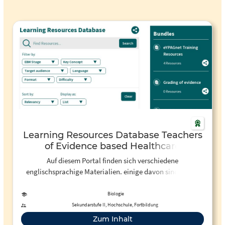
Learning Resources Database Teachers
of Evidence based Healthcare
Auf diesem Portal finden sich verschiedene
englischsprachige Materialien. einige davon sind für die
Nutzung im Schulunterricht geeignet, wieder andere
dienen der Recherche und dem eigenständigen Lernen.
Biologie
Anhand verschiedener Filter kann ausgewählt werden, was
Sekundarstufe II, Hochschule, Fortbildung
gesucht wird.
Zum Inhalt