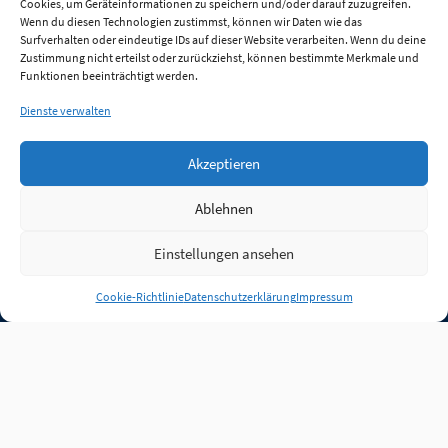
Cookies, um Geräteinformationen zu speichern und/oder darauf zuzugreifen.
Wenn du diesen Technologien zustimmst, können wir Daten wie das
Surfverhalten oder eindeutige IDs auf dieser Website verarbeiten. Wenn du deine
Zustimmung nicht erteilst oder zurückziehst, können bestimmte Merkmale und
Funktionen beeinträchtigt werden.
Dienste verwalten
Akzeptieren
Ablehnen
Einstellungen ansehen
Anmelden
Cookie-Richtlinie
Datenschutzerklärung
Impressum
Jobs
Partner
FAQ
Quellen
Qualitätssicherung
WLO Beirat
Kontakt
Impressum
Datenschutz
Plug-in
Cookie-Richtlinie (EU)