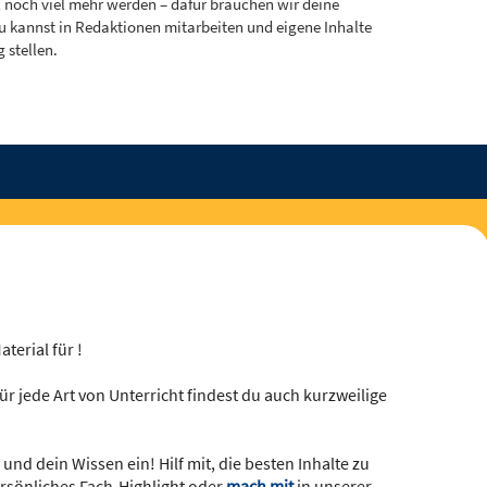
ll noch viel mehr werden – dafür brauchen wir deine
Du kannst in Redaktionen mitarbeiten und eigene Inhalte
 stellen.
terial für !
r jede Art von Unterricht findest du auch kurzweilige
und dein Wissen ein! Hilf mit, die besten Inhalte zu
rsönliches Fach-Highlight oder
mach mit
in unserer