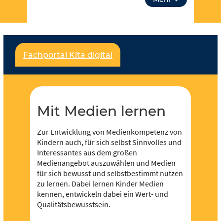
aus Mit Medien lernen. Über “unsere Themen”
kannst du auch tiefer in Lehrplanthemen
eintauchen und spezielle Materialien finden. Lass
dich inspirieren!
Fachportal Kita digital
Für jeden und jede ist etwas dabei und es soll
noch viel mehr werden – dafür brauchen wir deine
Unterstützung,
werde Teil der Community
! Du
kannst in Redaktionen mitarbeiten und eigene
Inhalte hochladen und der Community zur
Mit Medien lernen
Verfügung stellen.
Zur Entwicklung von Medienkompetenz von
Kindern auch, für sich selbst Sinnvolles und
Interessantes aus dem großen
Medienangebot auszuwählen und Medien
für sich bewusst und selbstbestimmt nutzen
zu lernen. Dabei lernen Kinder Medien
kennen, entwickeln dabei ein Wert- und
Qualitätsbewusstsein.