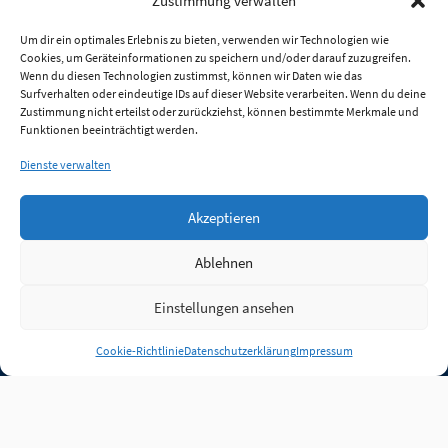
Zustimmung verwalten
Um dir ein optimales Erlebnis zu bieten, verwenden wir Technologien wie
Cookies, um Geräteinformationen zu speichern und/oder darauf zuzugreifen.
Wenn du diesen Technologien zustimmst, können wir Daten wie das
Surfverhalten oder eindeutige IDs auf dieser Website verarbeiten. Wenn du deine
Zustimmung nicht erteilst oder zurückziehst, können bestimmte Merkmale und
Funktionen beeinträchtigt werden.
Dienste verwalten
Akzeptieren
Ablehnen
Einstellungen ansehen
Anmelden
Cookie-Richtlinie
Datenschutzerklärung
Impressum
Jobs
Partner
FAQ
Quellen
Qualitätssicherung
WLO Beirat
Kontakt
Impressum
Datenschutz
Plug-in