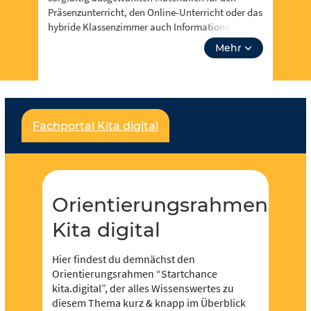
Präsenzunterricht, den Online-Unterricht oder das
hybride Klassenzimmer auch Informationen zu
Events, Fortbidungsangeboten und zum Neusten
Mehr
aus Orientierungsrahmen Kita digital. Über
“unsere Themen” kannst du auch tiefer in
Lehrplanthemen eintauchen und spezielle
Materialien finden. Lass dich inspirieren!
Fachportal Kita digital
Für jeden und jede ist etwas dabei und es soll
noch viel mehr werden – dafür brauchen wir deine
Unterstützung,
werde Teil der Community
! Du
kannst in Redaktionen mitarbeiten und eigene
Inhalte hochladen und der Community zur
Orientierungsrahmen
Verfügung stellen.
Kita digital
Hier findest du demnächst den
Orientierungsrahmen “Startchance
kita.digital”, der alles Wissenswertes zu
diesem Thema kurz & knapp im Überblick