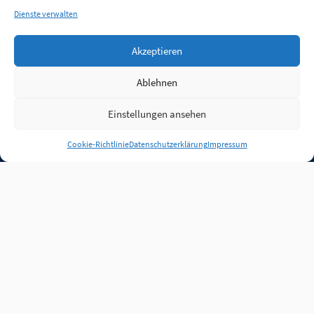
Dienste verwalten
Akzeptieren
Ablehnen
Einstellungen ansehen
Anmelden
Cookie-Richtlinie
Datenschutzerklärung
Impressum
Jobs
Partner
FAQ
Quellen
Qualitätssicherung
WLO Beirat
Kontakt
Impressum
Datenschutz
Plug-in
Cookie-Richtlinie (EU)
Unsere Inhalte stehen
unter der Lizenz
CC BY