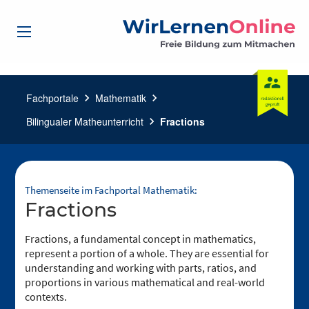
Fachportale
chevron_right
Mathematik
chevron_right
Bilingualer Matheunterricht
chevron_right
Fractions
Themenseite im Fachportal Mathematik:
Fractions
Fractions, a fundamental concept in mathematics,
represent a portion of a whole. They are essential for
understanding and working with parts, ratios, and
proportions in various mathematical and real-world
contexts.