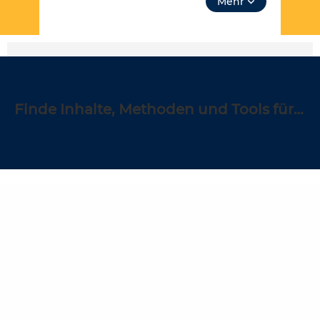
Mehr
Neusten aus Themen. Über “unsere Themen”
kannst du auch tiefer in Lehrplanthemen
eintauchen und spezielle Materialien finden.
Lass dich inspirieren!
Für jeden und jede ist etwas dabei und es soll
noch viel mehr werden – dafür brauchen wir
Finde Inhalte, Methoden und Tools für deinen Unterricht:
deine Unterstützung,
werde Teil der
Community
! Du kannst in Redaktionen
mitarbeiten und eigene Inhalte hochladen und
der Community zur Verfügung stellen.