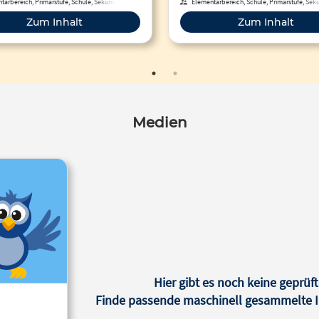
ebsite mit Tutorials und K...
tarbereich, Primarstufe, Schule, Sekundarstufe
Elementarbereich, Schule, Primarstufe, Sek
kundarstufe II, Hochschule, Berufliche Bildung,
I, Sekundarstufe II, Hochschule, Berufliche
Zum Inhalt
Zum Inhalt
erschule, Erwachsenenbildung, Fortbildung,
Fortbildung, Erwachsenenbildung, Förde
Fernunterricht
Medien
Hier gibt es noch keine geprüft
Finde passende maschinell gesammelte In