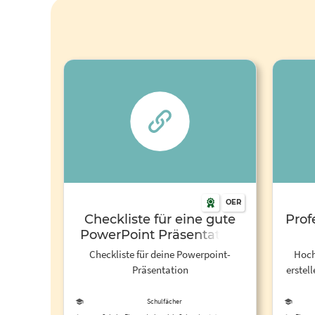
OER
Checkliste für eine gute
Prof
PowerPoint Präsentation
Se
Checkliste für deine Powerpoint-
Hoch
Präsentation
erstel
https:
Schulfächer