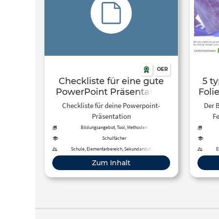
OER
Checkliste für eine gute
5 t
PowerPoint Präsentation
Foli
Si
Checkliste für deine Powerpoint-
Der B
L
Präsentation
Fe
Bildungsangebot, Tool, Methoden
Schulfächer
Schule, Elementarbereich, Sekundarstufe I,
E
Sekundarstufe II, Hochschule, Fortbildung,
P
Zum Inhalt
Erwachsenenbildung, Fernunterricht, Förderschule,
Erwa
Primarstufe