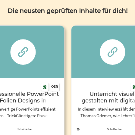
Die neusten geprüften Inhalte für dich!
OER
essionelle PowerPoint
Unterricht visuel
Folien Designs in
gestalten mit digit
kunden gestalten! -
Tools - fobizz
wertige PowerPoints effizient
In diesem Interview erzählt der
Tutorial - YouTube
len - TrickGünstigere PowerPoint
Thomas Odemer, wie Lehrer*
Alternative ►
ihren Unterricht visuell gest
//bit.ly/EinfachePräsentationenTool
können.
Schulfächer
Schulfächer