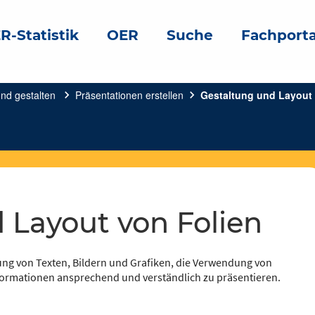
R-Statistik
OER
Suche
Fachporta
und gestalten
chevron_right
Präsentationen erstellen
chevron_right
Gestaltung und Layout 
d Layout von Folien
ung von Texten, Bildern und Grafiken, die Verwendung von
nformationen ansprechend und verständlich zu präsentieren.