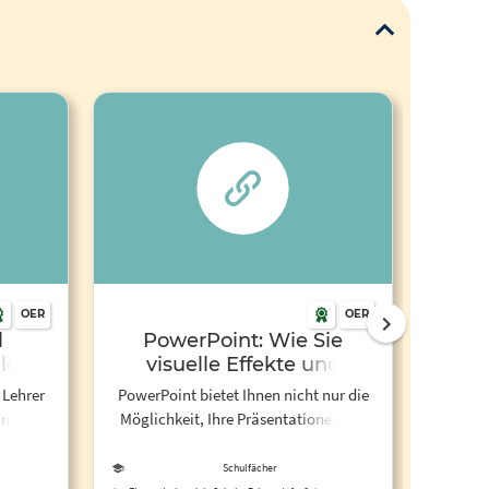
OER
OER
l
PowerPoint: Wie Sie
Präse
alen
visuelle Effekte und
Animationen in Ihre
 Lehrer
PowerPoint bietet Ihnen nicht nur die
Pr
Präsentationen einfügen -
innen
Möglichkeit, Ihre Präsentationen mit
YouTube
alten
Bildern und anderen grafischen
Elementen auszustatten, sondern auch
Schulfächer