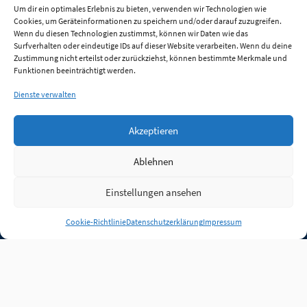
Um dir ein optimales Erlebnis zu bieten, verwenden wir Technologien wie
Cookies, um Geräteinformationen zu speichern und/oder darauf zuzugreifen.
Wenn du diesen Technologien zustimmst, können wir Daten wie das
Surfverhalten oder eindeutige IDs auf dieser Website verarbeiten. Wenn du deine
Zustimmung nicht erteilst oder zurückziehst, können bestimmte Merkmale und
Funktionen beeinträchtigt werden.
Dienste verwalten
Akzeptieren
Ablehnen
Einstellungen ansehen
Anmelden
Cookie-Richtlinie
Datenschutzerklärung
Impressum
Jobs
Partner
FAQ
Quellen
Qualitätssicherung
WLO Beirat
Kontakt
Impressum
Datenschutz
Plug-in