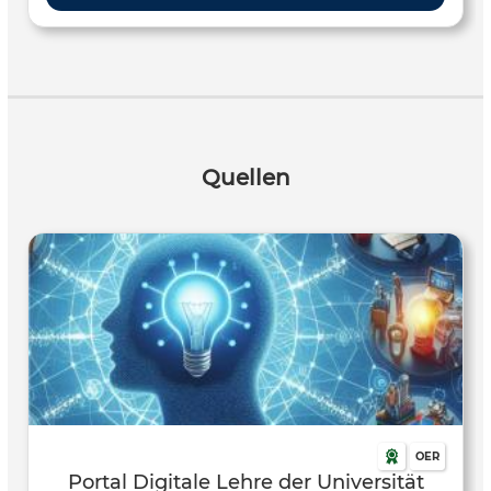
CoSpaces bis hin zu Ozobot – das Angebot umfasst Video-
Tutorials, Arbeitsblätter, Verlaufspläne und exemplarische
Unterrichtseinheiten, die gemeinsam mit Lehrkräften
entwickelt wurden . Die Übersicht an Tool und Apps eignet
sich hervorragend zur praxisnahen Einführung digitaler
Kompetenzen im Unterricht. Es unterstützt Lehrkräfte beim
methodischen Einsatz interaktiver Technologie, fördert
Quellen
kreatives Denken und algorithmisches Problemlösen und
kann flexibel in verschiedenen Fächern und Klassenstufen
eingesetzt werden – etwa für Projekte zu Cybermobbing,
Verkehrswegeplanung oder digitalem Basteln . Die Tools
und Apps richtet sich an Lehrkräfte der Primar- und
Sekundarstufe I, die digitale Werkzeuge kreativ und
fachübergreifend in ihren Unterricht integrieren möchten.
Es ist besonders geeignet für Lehrenden ohne oder mit
geringen Vorkenntnissen, die Unterstützung bei der
Entwicklung und Durchführung technischer und digitaler
Lernangebote suchen.
OER
Portal Digitale Lehre der Universität