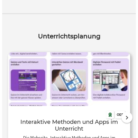
Unterrichtseinheiten, die gemeinsam mit Lehrkräften
entwickelt wurden . Die Übersicht an Tool und Apps eignet
sich hervorragend zur praxisnahen Einführung digitaler
Kompetenzen im Unterricht. Es unterstützt Lehrkräfte beim
methodischen Einsatz interaktiver Technologie, fördert
Unterrichtsplanung
kreatives Denken und algorithmisches Problemlösen und
kann flexibel in verschiedenen Fächern und Klassenstufen
eingesetzt werden – etwa für Projekte zu Cybermobbing,
Verkehrswegeplanung oder digitalem Basteln . Die Tools
und Apps richtet sich an Lehrkräfte der Primar- und
Sekundarstufe I, die digitale Werkzeuge kreativ und
fachübergreifend in ihren Unterricht integrieren möchten.
Es ist besonders geeignet für Lehrenden ohne oder mit
geringen Vorkenntnissen, die Unterstützung bei der
Entwicklung und Durchführung technischer und digitaler
Lernangebote suchen.
OER
Interaktive Methoden und Apps im
Unterricht
Die Webseite „Interaktive Methoden und Apps im