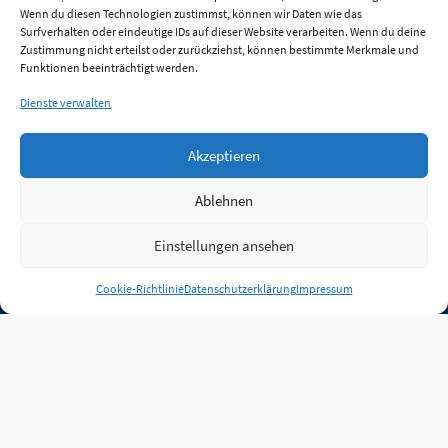
Wenn du diesen Technologien zustimmst, können wir Daten wie das
Surfverhalten oder eindeutige IDs auf dieser Website verarbeiten. Wenn du deine
Zustimmung nicht erteilst oder zurückziehst, können bestimmte Merkmale und
Funktionen beeinträchtigt werden.
Dienste verwalten
Akzeptieren
Ablehnen
Einstellungen ansehen
Anmelden
Cookie-Richtlinie
Datenschutzerklärung
Impressum
Jobs
Partner
FAQ
Quellen
Qualitätssicherung
WLO Beirat
Kontakt
Impressum
Datenschutz
Plug-in
Cookie-Richtlinie (EU)