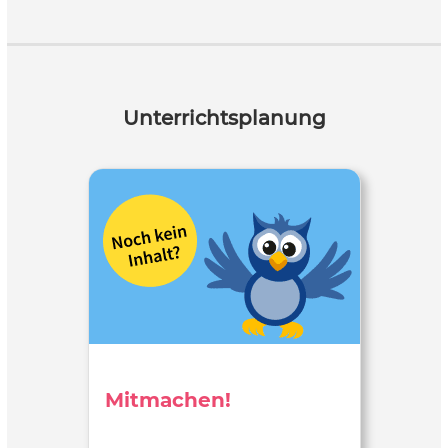
und erfordern eine kostenlose Registrierung zur Nutzung
der Inhalte. Für den Erhalt eines offiziellen Zertifikats fällt
eine Gebühr an. Das Material eignet sich zur
selbstgesteuerten Weiterbildung und zum Einsatz in der
schulischen oder beruflichen Bildung, insbesondere zur
Unterrichtsplanung
Förderung von Medienkompetenz, Technikverständnis und
kritischer Reflexion über KI. Das Material richtet sich an
Schülerinnen und Schüler ab der Sekundarstufe II, an
Lehrkräfte sowie an Auszubildende, Berufseinsteigerinnen
und Berufseinsteiger und weitere Interessierte, die sich
praxisnah und fundiert mit den Grundlagen Künstlicher
Intelligenz auseinandersetzen möchten.
Mitmachen!