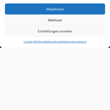
Akzeptieren
Ablehnen
Einstellungen ansehen
Anmelden
Cookie-Richtlinie
Datenschutzerklärung
Impressum
Jobs
Partner
FAQ
Quellen
Qualitätssicherung
WLO Beirat
Kontakt
Impressum
Datenschutz
Plug-in
Cookie-Richtlinie (EU)
Unsere Inhalte stehen
unter der Lizenz
CC BY
4.0
.
Für Inhalte von Partnern