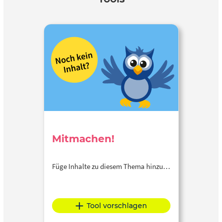
Förderung von Medienkompetenz, Technikverständnis und
kritischer Reflexion über KI. Das Material richtet sich an
Schülerinnen und Schüler ab der Sekundarstufe II, an
Lehrkräfte sowie an Auszubildende, Berufseinsteigerinnen
und Berufseinsteiger und weitere Interessierte, die sich
praxisnah und fundiert mit den Grundlagen Künstlicher
Intelligenz auseinandersetzen möchten.
Mitmachen!
Füge Inhalte zu diesem Thema hinzu…
Tool vorschlagen