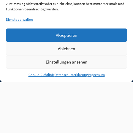
Zustimmung nicht erteilst oder zurückziehst, können bestimmte Merkmale und
Funktionen beeinträchtigt werden.
Dienste verwalten
Akzeptieren
Ablehnen
Einstellungen ansehen
Anmelden
Cookie-Richtlinie
Datenschutzerklärung
Impressum
Jobs
Partner
FAQ
Quellen
Qualitätssicherung
WLO Beirat
Kontakt
Impressum
Datenschutz
Plug-in
Cookie-Richtlinie (EU)