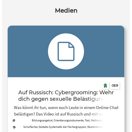
Medien
OER
Auf Russisch: Cybergrooming: Wehr
dich gegen sexuelle Belästigung im
Netz!
Was könnt ihr tun, wenn euch Leute in einem Online-Chat
belästigen? Das Video ist auf Russisch und mit russischen
Untertiteln.
Bildungsangebot, Orientierungsinstrumente, Tool, Methoden
Schulfächer, Destatis-Systematik der Fächergruppen, Studienbereiche und
Studienfächer