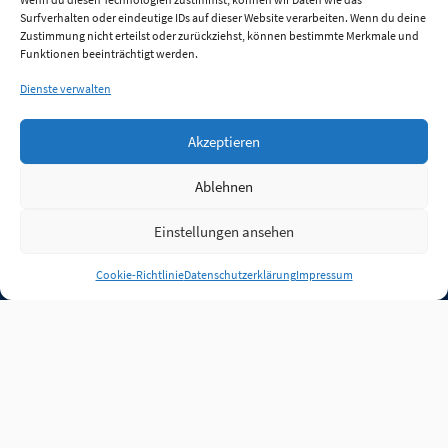
Surfverhalten oder eindeutige IDs auf dieser Website verarbeiten. Wenn du deine
Zustimmung nicht erteilst oder zurückziehst, können bestimmte Merkmale und
Funktionen beeinträchtigt werden.
Dienste verwalten
Akzeptieren
Ablehnen
Einstellungen ansehen
Anmelden
Cookie-Richtlinie
Datenschutzerklärung
Impressum
Jobs
Partner
FAQ
Quellen
Qualitätssicherung
WLO Beirat
Kontakt
Impressum
Datenschutz
Plug-in
Cookie-Richtlinie (EU)