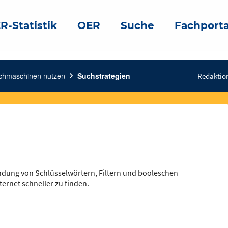
R-Statistik
OER
Suche
Fachporta
chmaschinen nutzen
chevron_right
Suchstrategien
Redaktio
endung von Schlüsselwörtern, Filtern und booleschen
ernet schneller zu finden.