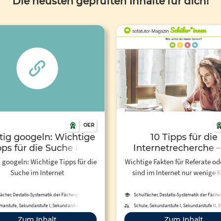
Die neusten geprüften Inhalte für dich!
OER
tig googeln: Wichtige
10 Tipps für die
pps für die Suche im
Internetrecherche –
Internet - dhz.net
wird deine nächste A
 googeln: Wichtige Tipps für die
Wichtige Fakten für Referate od
grandios!
Suche im Internet
sind im Internet nur wenige K
entfernt. Diese zehn Tipps helfen
deiner nächsten Internetrech
ächer, Destatis-Systematik der Fächergruppen,
Schulfächer, Destatis-Systematik der Fäch
Studienbereiche und Studienfächer
Studienbereiche und Studienfäche
marstufe, Sekundarstufe I, Sekundarstufe II,
Schule, Sekundarstufe I, Sekundarstufe II, B
iche Bildung, Fortbildung, Erwachsenenbildung,
Bildung, Hochschule, Erwachsenenbil
Zum Inhalt
Zum Inhalt
Schule
Fortbildung, Fernunterricht