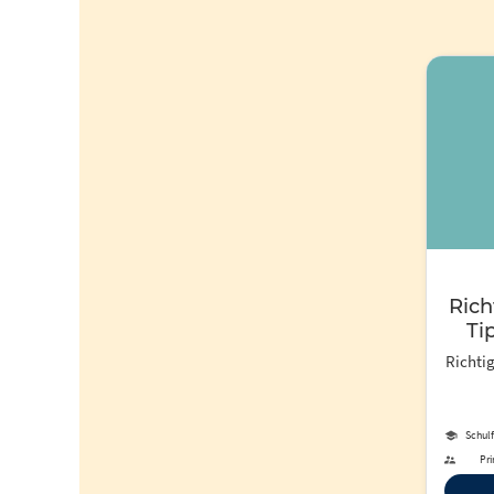
Rich
Ti
Richtig
Schulf
Pri
Berufl