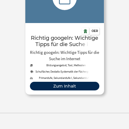
OER
Richtig googeln: Wichtige
Tipps für die Suche im
Internet – dhz.net
Richtig googeln: Wichtige Tipps für die
Suche im Internet
Bildungsangebot, Tool, Methoden
Schulfächer, Destatis-Systematik der Fächergruppen,
Studienbereiche und Studienfächer
Primarstufe, Sekundarstufe I, Sekundarstufe II,
Berufliche Bildung, Fortbildung, Erwachsenenbildung,
Zum Inhalt
Schule