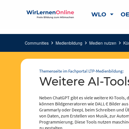
WLO
OE
Communities
chevron_right
Medienbildung
chevron_right
Medien nutzen
chevron_right
Kün
Themenseite im Fachportal LTP-Medienbildung:
Weitere AI-Tool
Neben ChatGPT gibt es viele weitere KI-Tools,
können Bildgeneratoren wie DALL·E Bilder au
Grammarly oder DeepL beim Schreiben und Über
von Daten, zum Erstellen von Musik, zur Auto
Programmierung. Diese Tools nutzen maschinel
zu gestalten.