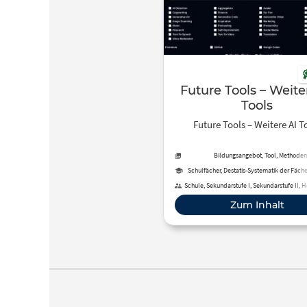
Future Tools – Weite
Tools
Future Tools – Weitere AI T
Bildungsangebot, Tool, Methoden
Schulfächer, Destatis-Systematik der Fäch
Studienbereiche und Studienfäch
Schule, Sekundarstufe I, Sekundarstufe II, 
Berufliche Bildung, Fortbildung, Erwachsen
Zum Inhalt
Fernunterricht