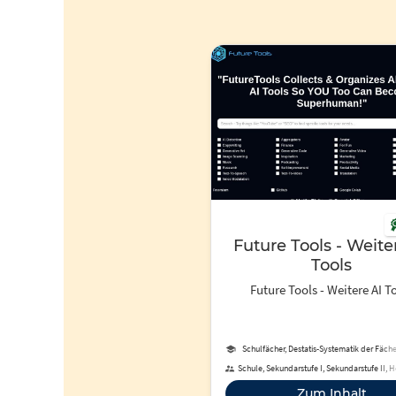
Future Tools - Weite
Tools
Future Tools - Weitere AI T
Schulfächer, Destatis-Systematik der Fäch
Studienbereiche und Studienfäch
Schule, Sekundarstufe I, Sekundarstufe II, 
Berufliche Bildung, Fortbildung, Erwachsen
Zum Inhalt
Fernunterricht