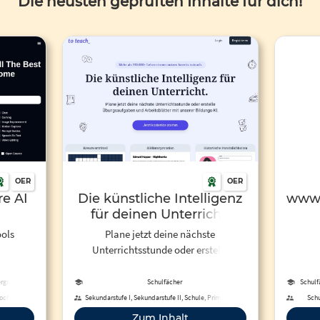
Die neusten geprüften Inhalte für dich!
OER
OER
re AI
Die künstliche Intelligenz
www.
für deinen Unterricht.
ools
Plane jetzt deine nächste
Unterrichtsstunde oder erstelle
Übungsaufgaben und Arbeitsblätter
mit unserer Bildungs-KI.
ergruppen,
Schulfächer
Schulf
er
Hochschule,
Sekundarstufe I, Sekundarstufe II, Schule, Primarstufe,
Schu
enbildung,
Berufliche Bildung, Hochschule, Fortbildung,
Bildun
Zum Inhalt
Erwachsenenbildung, Fernunterricht, Förderschule