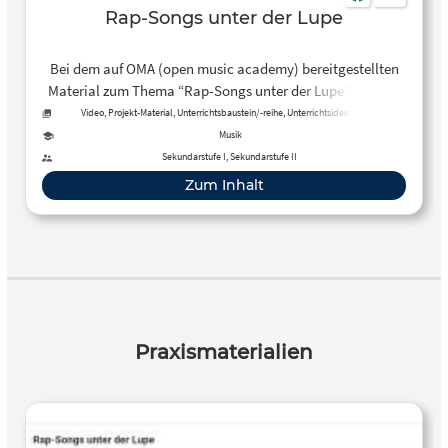
Rap-Songs unter der Lupe
Bei dem auf OMA (open music academy) bereitgestellten
Material zum Thema “Rap-Songs unter der Lupe” handelt
es sich um eine Unterrichtseinheit bzw. ein Projekt mit
Video, Projekt-Material, Unterrichtsbaustein/-reihe, Unterrichtsidee, Audio,
Präsentation, Unterrichtsplan
Präsentationen in einer 9. Klasse, bei dem die Schülerinnen
Musik
und Schüler einzelne Rap-Songs, Gruppen bzw. Künstler
Sekundarstufe I, Sekundarstufe II
und die Entstehung des Rap näher betrachteten.
Zum Inhalt
Praxismaterialien