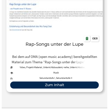
OER
Rap-Songs unter der Lupe
Bei dem auf OMA (open music academy) bereitgestellten
Material zum Thema “Rap-Songs unter der Lupe” handelt
es sich um eine Unterrichtseinheit bzw. ein Projekt mit
Video, Projekt-Material, Unterrichtsbaustein/-reihe, Unterrichtsidee, Audio,
Präsentation, Unterrichtsplan
Präsentationen in einer 9. Klasse, bei dem die Schülerinnen
Musik
und Schüler einzelne Rap-Songs, Gruppen bzw. Künstler
Sekundarstufe I, Sekundarstufe II
und die Entstehung des Rap näher betrachteten.
Zum Inhalt