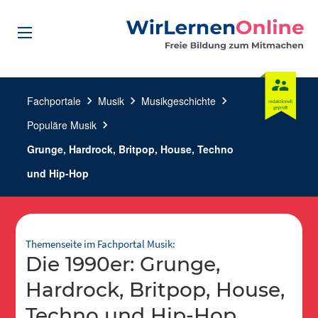
Fachportale
chevron_right
Musik
chevron_right
Musikgeschichte
chevron_right
Populäre Musik
chevron_right
Grunge, Hardrock, Britpop, House, Techno
und Hip-Hop
Themenseite im Fachportal Musik:
Die 1990er: Grunge,
Hardrock, Britpop, House,
Techno und Hip-Hop