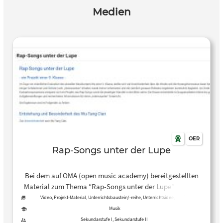
Medien
OER
Rap-Songs unter der Lupe
Bei dem auf OMA (open music academy) bereitgestellten
Material zum Thema “Rap-Songs unter der Lupe” handelt
es sich um eine Unterrichtseinheit bzw. ein Projekt mit
Video, Projekt-Material, Unterrichtsbaustein/-reihe, Unterrichtsidee, Audio,
Präsentation, Unterrichtsplan
Präsentationen in einer 9. Klasse, bei dem die Schülerinnen
Musik
und Schüler einzelne Rap-Songs, Gruppen bzw. Künstler
Sekundarstufe I, Sekundarstufe II