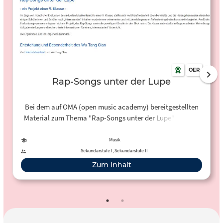
OER
Rap-Songs unter der Lupe
Bei dem auf OMA (open music academy) bereitgestellten
Material zum Thema "Rap-Songs unter der Lupe" handelt
es sich um eine Unterrichtseinheit bzw. ein Projekt mit
Präsentationen in einer 9. Klasse, bei dem die Schülerinnen
Musik
und Schüler einzelne Rap-Songs, Gruppen bzw. Künstler
Sekundarstufe I, Sekundarstufe II
und die Entstehung des Rap näher betrachteten.
Zum Inhalt