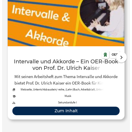
OER
Intervalle und Akkorde – Ein OER-Book
von Prof. Dr. Ulrich Kaiser
Mit seinen Arbeitsheft zum Thema Intervalle und Akkorde
bietet Prof. Dr. Ulrich Kaiser ein OER-Book für Kinder, das
sowohl für das Eigenstudium als auch für den Einsatz im
Webseite, Unterrichtsbaustein/-reihe, (Lehr-)Buch, Arbeitsblatt, Unterrichtsplan
Unterricht geeignet ist.
Musik
Sekundarstufe I
Zum Inhalt