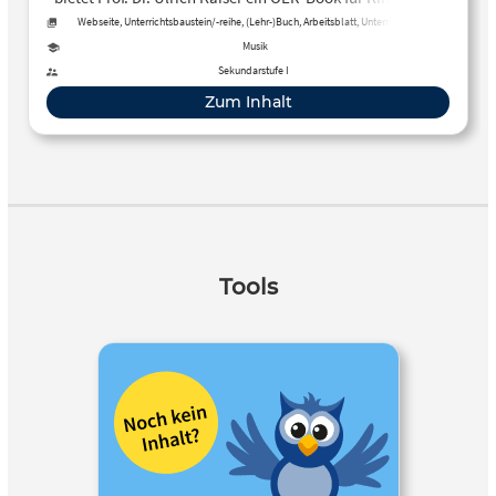
sowohl für das Eigenstudium als auch für den Einsatz im
Webseite, Unterrichtsbaustein/-reihe, (Lehr-)Buch, Arbeitsblatt, Unterrichtsplan
Unterricht geeignet ist.
Musik
Sekundarstufe I
Zum Inhalt
Tools