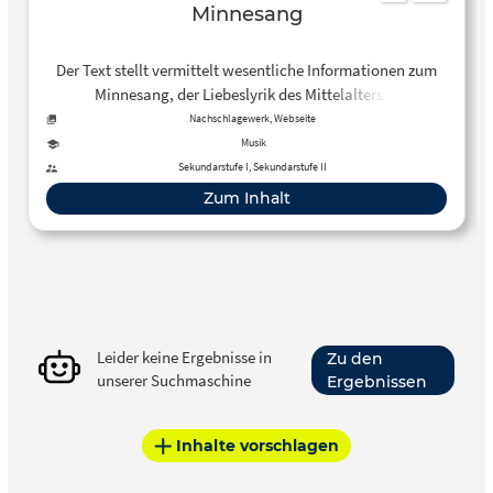
Minnesang
Der Text stellt vermittelt wesentliche Informationen zum
Minnesang, der Liebeslyrik des Mittelalters in
mittelhochdeutscher Sprache.
Nachschlagewerk, Webseite
Musik
Sekundarstufe I, Sekundarstufe II
Zum Inhalt
Leider keine Ergebnisse in
Zu den
unserer Suchmaschine
Ergebnissen
Inhalte vorschlagen