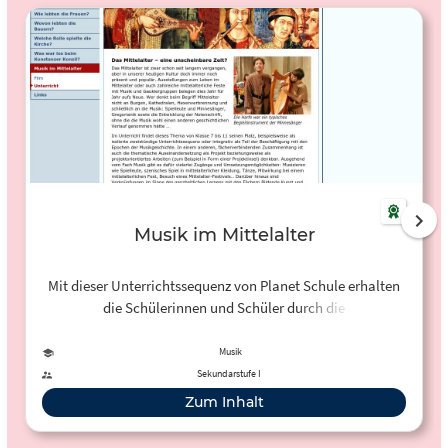
Musik im Mittelalter
Mit dieser Unterrichtssequenz von Planet Schule erhalten
die Schülerinnen und Schüler durch die
Auseinandersetzung mit Gregorianik, der Entwicklung der
Notenschrift und typischen Instrumenten einen Einblick in
Musik
die Musik des Mittelalters.
Sekundarstufe I
Zum Inhalt