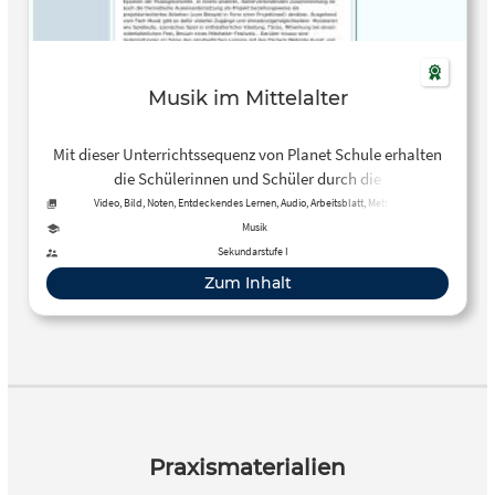
Musik im Mittelalter
Mit dieser Unterrichtssequenz von Planet Schule erhalten
die Schülerinnen und Schüler durch die
Auseinandersetzung mit Gregorianik, der Entwicklung der
Video, Bild, Noten, Entdeckendes Lernen, Audio, Arbeitsblatt, Methoden
Notenschrift und typischen Instrumenten einen Einblick in
Musik
die Musik des Mittelalters.
Sekundarstufe I
Zum Inhalt
Praxismaterialien