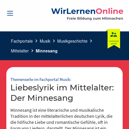
Fachportale
chevron_right
Musik
chevron_right
Musikgeschichte
chevron_right
Mittelalter
chevron_right
Minnesang
Themenseite im Fachportal Musik:
Liebeslyrik im Mittelalter:
Der Minnesang
Minnesang ist eine literarische und musikalische
Tradition in der mittelalterlichen deutschen Lyrik, die
die höfische Liebe und romantische Gefühle, oft in
Form von Liedern, darstellt. Der Minnesang ist ein