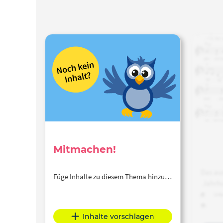
Mitmachen!
Das aus
Füge Inhalte zu diesem Thema hinzu…
Jahrh
Boy
Unte
Inhal
Carus-
N
vers
Inhalte vorschlagen