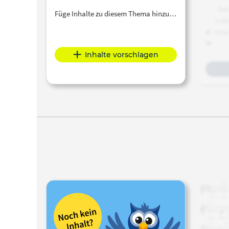
Der
Füge Inhalte zu diesem Thema hinzu…
Lieb
ocean
Klang 
Inhalt
vom LI
zu
Inhalte vorschlagen
K
Liedei
zahlre