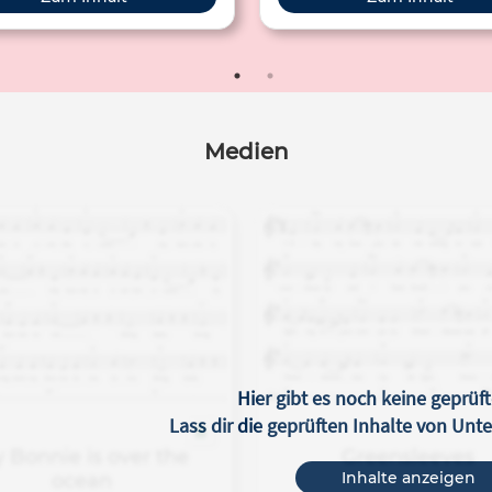
ches im LIEDERPROJEKT zur
sowie den dazugehörigen Liedte
Verfügung gestellt wird.
Verfügung gestellt wird das M
vom Carus-Verlag im Liederpr
einem kostenlosen Liedarchi
Förderung des Singens mit Ki
Medien
Hier gibt es noch keine geprüft
Lass dir die geprüften Inhalte von Un
 Bonnie is over the
Greensleeves
Inhalte anzeigen
ocean