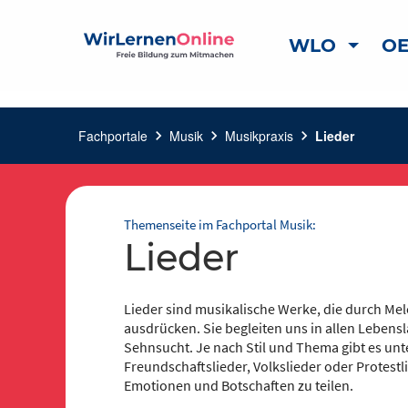
WLO
OE
Fachportale
chevron_right
Musik
chevron_right
Musikpraxis
chevron_right
Lieder
Themenseite im Fachportal Musik:
Lieder
Lieder sind musikalische Werke, die durch Me
ausdrücken. Sie begleiten uns in allen Lebens
Sehnsucht. Je nach Stil und Thema gibt es unte
Freundschaftslieder, Volkslieder oder Protestl
Emotionen und Botschaften zu teilen.