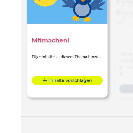
Mitmachen!
Bei d
Füge Inhalte zu diesem Thema hinzu…
handel
Unte
Inhalte
L
»G
Inhalte vorschlagen
Liebe
wel