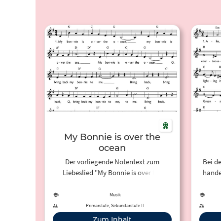
My Bonnie is over the
ocean
Der vorliegende Notentext zum
Bei d
Liebeslied "My Bonnie is over the
hande
ocean" wird zur Verfügung gestellt
vom LIEDERPROJEKT des Carus-Verlag
Musik
zur Förderung des Singens mit
»G
Primarstufe, Sekundarstufe II
Kindern. Neben kostenlosen
Liebe
Zum Inhalt