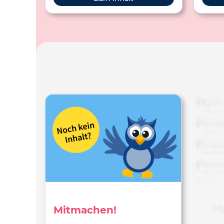
Notentexten werden
wel
Liedeinspielungen sowie Podcasts mit
zahlreichen Hintergrundinformationen
zur Verfügung gestellt.
My
Mitmachen!