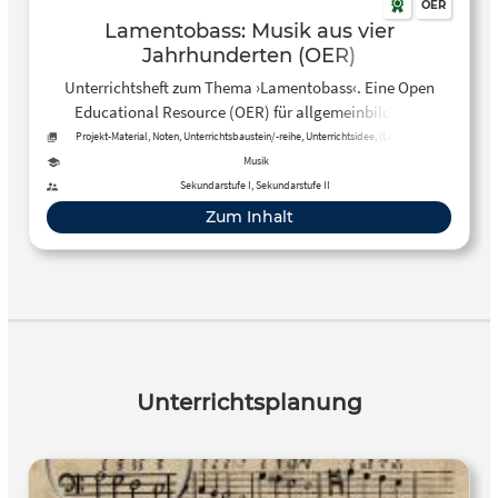
OER
Lamentobass: Musik aus vier
Jahrhunderten (OER)
Unterrichtsheft zum Thema ›Lamentobass‹. Eine Open
Educational Resource (OER) für allgemeinbildende
Schulen.
Projekt-Material, Noten, Unterrichtsbaustein/-reihe, Unterrichtsidee, (Lehr-)Buch,
Audio, Arbeitsblatt
Musik
Sekundarstufe I, Sekundarstufe II
Zum Inhalt
Unterrichtsplanung