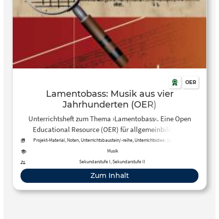
OER
Lamentobass: Musik aus vier
Jahrhunderten (OER)
Unterrichtsheft zum Thema ›Lamentobass‹. Eine Open
Educational Resource (OER) für allgemeinbildende
Schulen.
Projekt-Material, Noten, Unterrichtsbaustein/-reihe, Unterrichtsidee, (Lehr-)Buch,
Audio, Arbeitsblatt
Musik
Sekundarstufe I, Sekundarstufe II
Zum Inhalt