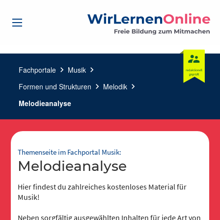
Fachportale
chevron_right
Musik
chevron_right
Formen und Strukturen
chevron_right
Melodik
chevron_right
Melodieanalyse
Themenseite im Fachportal Musik:
Melodieanalyse
Hier findest du zahlreiches kostenloses Material für
Musik!
Neben sorgfältig ausgewählten Inhalten für jede Art von