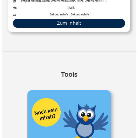
Schulen.
Projekt-Material, Noten, Unterrichtsbaustein/-reihe, Unterrichtsidee, (Lehr-)Buch,
Audio, Arbeitsblatt
Musik
Sekundarstufe I, Sekundarstufe II
Zum Inhalt
Tools