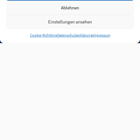
Ablehnen
Einstellungen ansehen
Anmelden
Cookie-Richtlinie
Datenschutzerklärung
Impressum
Jobs
Partner
FAQ
Quellen
Qualitätssicherung
WLO Beirat
Kontakt
Impressum
Datenschutz
Plug-in
Cookie-Richtlinie (EU)
Unsere Inhalte stehen
unter der Lizenz
CC BY
4.0
.
Für Inhalte von Partnern
achten Sie bitte auf die
Lizenzbedingungen der
verlinkten Webseiten.