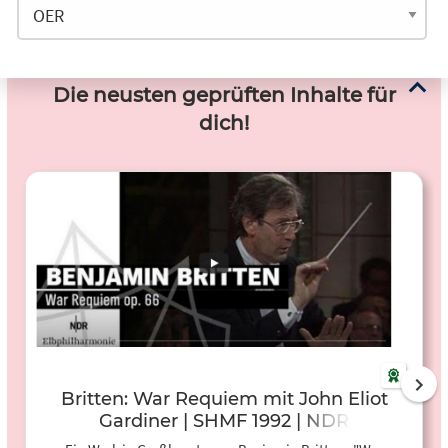
Die neusten geprüften Inhalte für
dich!
Britten: War Requiem mit John Eliot
Gardiner | SHMF 1992 | NDR
Elbphilharmonie Orchester (Video)