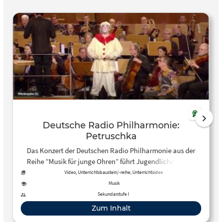
Deutsche Radio Philharmonie:
Petruschka
Das Konzert der Deutschen Radio Philharmonie aus der
Reihe “Musik für junge Ohren” führt Jugendliche in Igor
Strawinskys Ballettmusik “Petruschka” ein.
Video, Unterrichtsbaustein/-reihe, Unterrichtsidee
Musik
Sekundarstufe I
Zum Inhalt