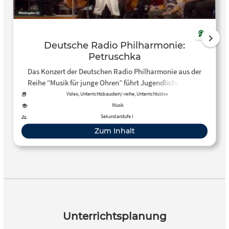
Deutsche Radio Philharmonie:
Petruschka
Das Konzert der Deutschen Radio Philharmonie aus der
Reihe “Musik für junge Ohren” führt Jugendliche in Igor
Strawinskys Ballettmusik “Petruschka” ein.
Video, Unterrichtsbaustein/-reihe, Unterrichtsidee
Musik
Sekundarstufe I
Zum Inhalt
Unterrichtsplanung