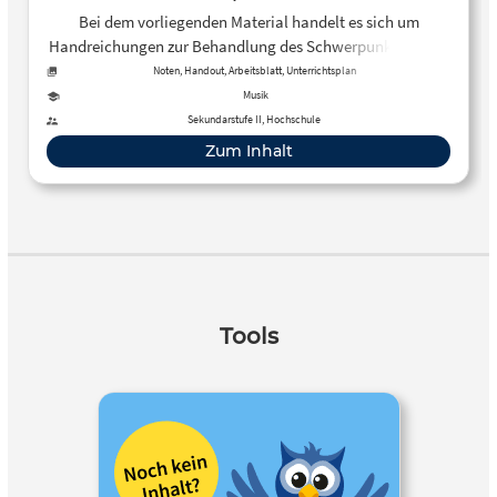
Bei dem vorliegenden Material handelt es sich um
Handreichungen zur Behandlung des Schwerpunktthemas
im Lehrplan BW “Anton Werbern: Variationen für Klavier
Noten, Handout, Arbeitsblatt, Unterrichtsplan
op. 27” im Musikunterricht der gymnasialen Oberstufe.
Musik
Erstellt wurde das Material von Cornelia Prauser, die
Sekundarstufe II, Hochschule
Fachberaterin Musik am ZSL Regionalstelle Tübingen, ist.
Zum Inhalt
Tools