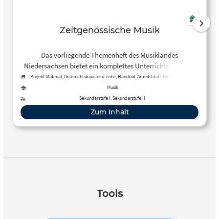
Zeitgenössische Musik
Das vorliegende Themenheft des Musiklandes
Niedersachsen bietet ein komplettes Unterrichtsmaterial
zum Thema “Zeitgenössische Musik” und ist konzipiert für
Projekt-Material, Unterrichtsbaustein/-reihe, Handout, Arbeitsblatt, Unterrichtsplan
den Unterricht an weiterführenden Schulen.
Musik
Sekundarstufe I, Sekundarstufe II
Zum Inhalt
Tools