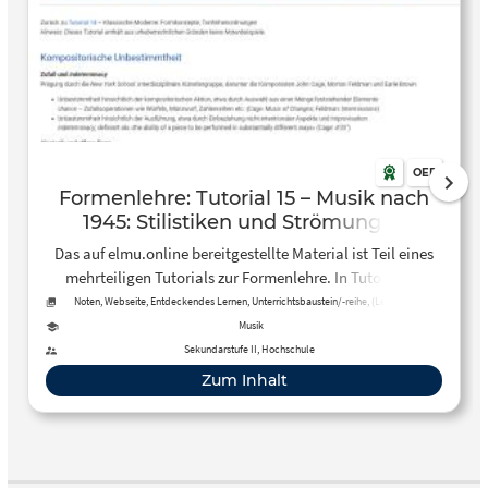
OER
Formenlehre: Tutorial 15 – Musik nach
1945: Stilistiken und Strömungen
Das auf elmu.online bereitgestellte Material ist Teil eines
mehrteiligen Tutorials zur Formenlehre. In Tutorial 15
werden die Stilistiken und Strömungen der Musik nach
Noten, Webseite, Entdeckendes Lernen, Unterrichtsbaustein/-reihe, (Lehr-)Buch,
Textbausteine, Audio, Quelle
1945 vorgestellt. Hörbeispiele ausgewählter
Musik
Kompositionen veranschaulichen die zuvor erläuterten
Sekundarstufe II, Hochschule
Kompositionsmerkmale. Das Tutorial ist sowohl für den
Zum Inhalt
Einsatz im Musikunterricht der Sekundarstufe II als auch
für das Eigenstudium in Schule und Hochschule geeignet.