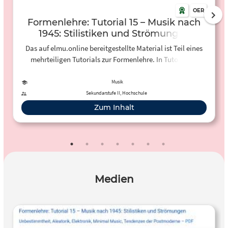
OER
Formenlehre: Tutorial 15 – Musik nach
1945: Stilistiken und Strömungen
Das auf elmu.online bereitgestellte Material ist Teil eines
mehrteiligen Tutorials zur Formenlehre. In Tutorial 15
werden die Stilistiken und Strömungen der Musik nach
1945 vorgestellt. Hörbeispiele ausgewählter
Musik
Kompositionen veranschaulichen die zuvor erläuterten
Sekundarstufe II, Hochschule
Kompositionsmerkmale. Das Tutorial ist sowohl für den
Zum Inhalt
Einsatz im Musikunterricht der Sekundarstufe II als auch
für das Eigenstudium in Schule und Hochschule geeignet.
Medien