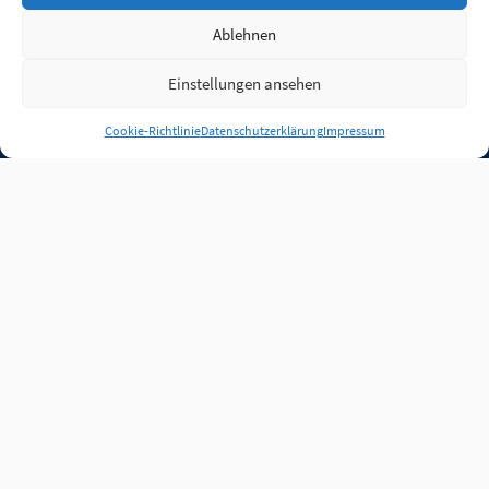
Ablehnen
Einstellungen ansehen
Anmelden
Cookie-Richtlinie
Datenschutzerklärung
Impressum
Jobs
Partner
FAQ
Quellen
Qualitätssicherung
WLO Beirat
Kontakt
Impressum
Datenschutz
Plug-in
Cookie-Richtlinie (EU)
Unsere Inhalte stehen
unter der Lizenz
CC BY
4.0
.
Für Inhalte von Partnern
achten Sie bitte auf die
Lizenzbedingungen der
verlinkten Webseiten.