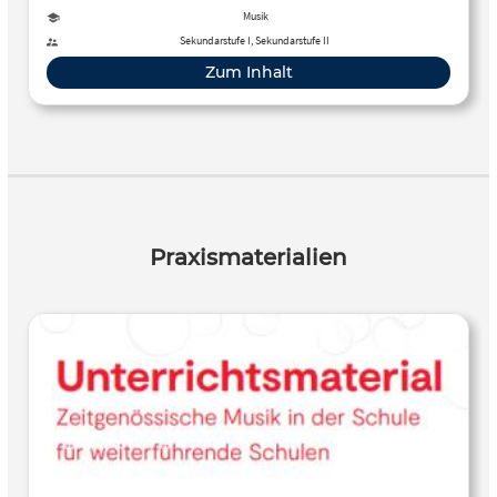
den Unterricht an weiterführenden Schulen.
Musik
Sekundarstufe I, Sekundarstufe II
Zum Inhalt
Praxismaterialien